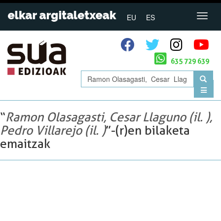
EU
ES
635 729 639
“
Ramon Olasagasti, Cesar Llaguno (il. ),
Pedro Villarejo (il. )
”-(r)en bilaketa
emaitzak