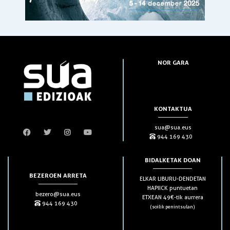
NOR GARA
KONTAKTUA
sua@sua.eus
944 169 430
BIDALKETAK DOAN
BEZEROEN ARRETA
ELKAR LIBURU-DENDETAN
HAPIICK puntuetan
bezero@sua.eus
ETXEAN 49€-tik aurrera
944 169 430
(soilik penintsulan)