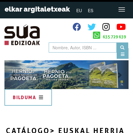
EU
ES
635 729 639
Previous
Next
BILDUMA
CATÁLOGO
> EUSKAL HERRIA