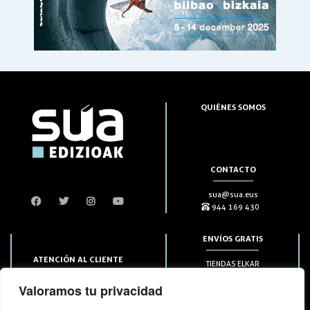
QUIÉNES SOMOS
CONTACTO
sua@sua.eus
944 169 430
ENVÍOS GRATIS
ATENCIÓN AL CLIENTE
TIENDAS ELKAR
Puntos HAPIICK
bezero@sua.eus
Valoramos tu privacidad
A DOMICILIO a partir de 49€
944 169 430
(solo en península)