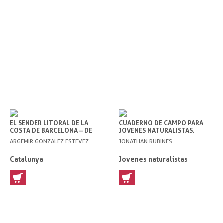
EL SENDER LITORAL DE LA
CUADERNO DE CAMPO PARA
COSTA DE BARCELONA – DE
JOVENES NATURALISTAS.
BARCELONA A LA COSTA BRAVA
ENTORNOS URBANOS
ARGEMIR GONZALEZ ESTEVEZ
JONATHAN RUBINES
Catalunya
Jovenes naturalistas