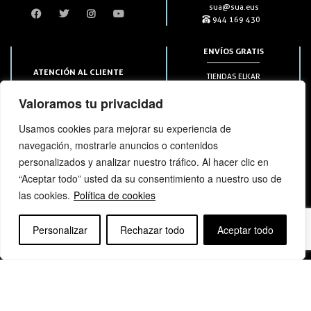
sua@sua.eus
944 169 430
ENVÍOS GRATIS
ATENCIÓN AL CLIENTE
TIENDAS ELKAR
Puntos HAPIICK
bezero@sua.eus
Valoramos tu privacidad
A DOMICILIO a partir de 49€
944 169 430
(solo en península)
Usamos cookies para mejorar su experiencia de
navegación, mostrarle anuncios o contenidos
SUSCRIPCIONES
personalizados y analizar nuestro tráfico. Al hacer clic en
“Aceptar todo” usted da su consentimiento a nuestro uso de
las cookies.
Política de cookies
Personalizar
Rechazar todo
Aceptar todo
bloga
bloga
Copyright © elkar Argitaletxeak 2019