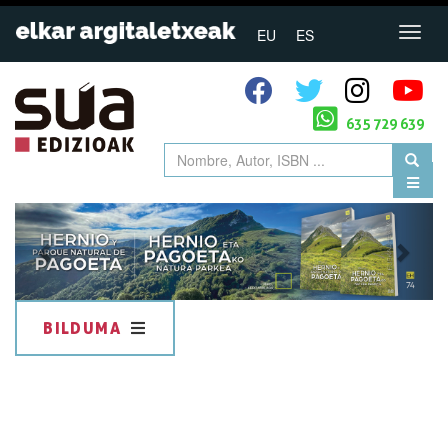
EU
ES
635 729 639
Previous
Next
BILDUMA