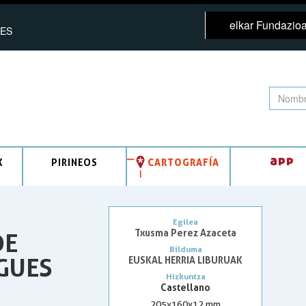
elkar Fundazio
ES
app
K
PIRINEOS
CARTOGRAFÍA
Egilea
Txusma Perez Azaceta
DE
Bilduma
GUES
EUSKAL HERRIA LIBURUAK
Hizkuntza
Castellano
205x160x12 mm