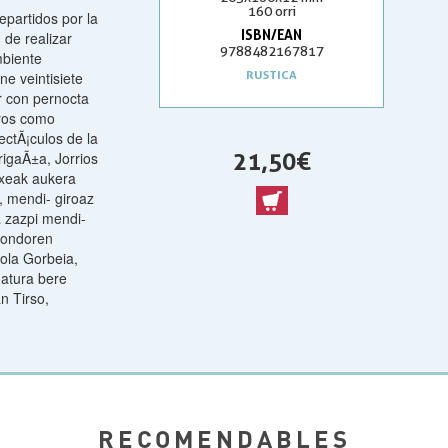
160 orri
epartidos por la
ISBN/EAN
 de realizar
9788482167817
mbiente
RUSTICA
e veintisiete
 con pernocta
eros como
ectÃ¡culos de la
21,50 €
igaÃ±a, Jorrios
txeak aukera
n, mendi- giroaz
a zazpi mendi-
n ondoren
nola Gorbeia,
natura bere
n Tirso,
RECOMENDABLES