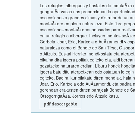
Los refugios, albergues y hostales de montaÃ±a r
geografÃ­a vasca nos proporcionan la oportunidad
ascensiones a grandes cimas y disfrutar de un a
montaÃ±ero en plena naturaleza. Este libro propon
ascensiones montaÃ±eras pensadas para realizar
en un refugio o albergue. Incluyen montes seÃ±
Gorbeia, Joar, Erlo, Kartxela o AuÃ±amendi y esp
naturaleza como el Bonete de San Tirso, Otsogorr
o Aitzulo. Euskal Herriko mendi-ostatu eta aterpe
bikaina dira igoera politak egiteko eta, aldi berea
gozatzeko naturaren erdian. Liburu honek hogeit
igoera batu ditu aterpetxean edo ostatuan lo egi
egiteko. Badira ikur bilakatu diren mendiak, hala 
Joar, Erlo, Kartxela edo AuÃ±amendi, eta badira 
gorenean erakusten duten parajeak Bonete de Sa
OtsogorrigaÃ±a, Jorrios edo Aitzulo kasu.
pdf descargable