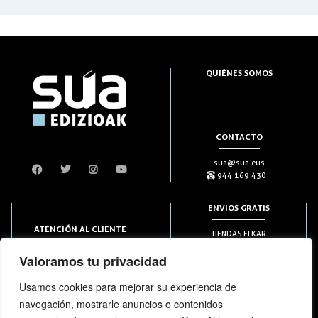
QUIÉNES SOMOS
CONTACTO
sua@sua.eus
944 169 430
ENVÍOS GRATIS
ATENCIÓN AL CLIENTE
TIENDAS ELKAR
Puntos HAPIICK
bezero@sua.eus
Valoramos tu privacidad
A DOMICILIO a partir de 49€
944 169 430
(solo en península)
Usamos cookies para mejorar su experiencia de
navegación, mostrarle anuncios o contenidos
SUSCRIPCIONES