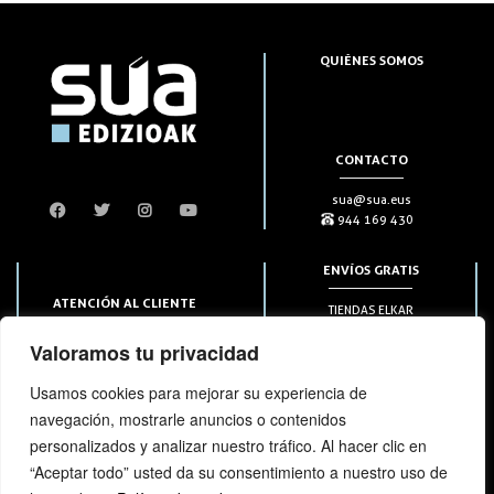
QUIÉNES SOMOS
CONTACTO
sua@sua.eus
944 169 430
ENVÍOS GRATIS
ATENCIÓN AL CLIENTE
TIENDAS ELKAR
Puntos HAPIICK
bezero@sua.eus
Valoramos tu privacidad
A DOMICILIO a partir de 49€
944 169 430
(solo en península)
Usamos cookies para mejorar su experiencia de
navegación, mostrarle anuncios o contenidos
SUSCRIPCIONES
personalizados y analizar nuestro tráfico. Al hacer clic en
“Aceptar todo” usted da su consentimiento a nuestro uso de