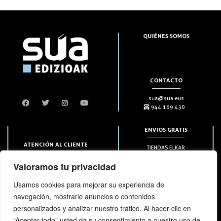
QUIÉNES SOMOS
CONTACTO
sua@sua.eus
944 169 430
ENVÍOS GRATIS
ATENCIÓN AL CLIENTE
TIENDAS ELKAR
Puntos HAPIICK
bezero@sua.eus
Valoramos tu privacidad
A DOMICILIO a partir de 49€
944 169 430
(solo en península)
Usamos cookies para mejorar su experiencia de
navegación, mostrarle anuncios o contenidos
SUSCRIPCIONES
personalizados y analizar nuestro tráfico. Al hacer clic en
“Aceptar todo” usted da su consentimiento a nuestro uso de