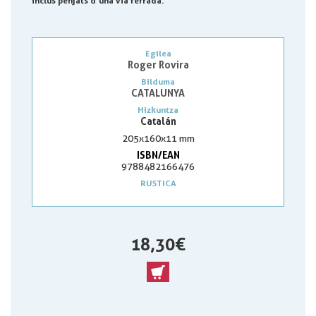
inclús penjats d’una via ferrada.
Egilea
Roger Rovira
Bilduma
CATALUNYA
Hizkuntza
Catalán
205x160x11 mm
ISBN/EAN
9788482166476
RUSTICA
18,30 €