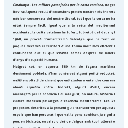
Catalunya - Les millors passejades per la costa catalana,
Roger
Rovira:
Aquest recull d’excursions pretén mostrar els indrets
més ben conservats del nostre litoral, tot i que la cerca no ha
estat sempre fàcil. Igual que a la resta del mediterrani
occidental, la costa catalana ha sofert, sobretot des del anys
1960, un procés d’urbanització salvatge que ha ferit en
poques dècades el territori d’una forma molt més eficient i
contundent que el que s’havia comès després de milers
d’anys d’ocupació humana.
Malgrat tot, en aquests 580 km de façana marítima
densament poblada, s’han conservat alguns petits reductes,
oasis envoltats de ciment que ens ajuden a entendre com era
abans aquesta costa. Indrets, alguns d’ells, encara
amenaçats per la cobdícia i el mal gust, on natura, història i
cultura modelen paisatges d’essència mediterrània. Les 37
propostes descrites a la present guia transcorren per aquests
espais que han perdurat i que val la pena conèixer, ja sigui a
peu, en bicicleta, en caiac o des de l’aigua amb tub i ulleres o