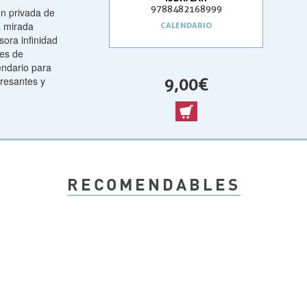
9788482168999
ón privada de
a mirada
CALENDARIO
esora infinidad
tes de
endario para
eresantes y
9,00 €
RECOMENDABLES