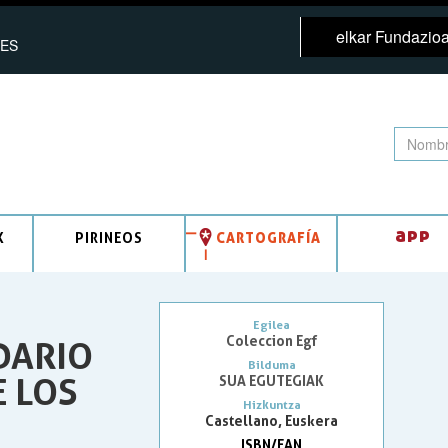
elkar Fundazio
ES
app
K
PIRINEOS
CARTOGRAFÍA
Egilea
Coleccion Egf
DARIO
Bilduma
 LOS
SUA EGUTEGIAK
Hizkuntza
Castellano, Euskera
ISBN/EAN