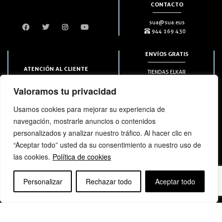
CONTACTO
sua@sua.eus
944 169 430
ENVÍOS GRATIS
ATENCIÓN AL CLIENTE
TIENDAS ELKAR
Puntos HAPIICK
bezero@sua.eus
Valoramos tu privacidad
A DOMICILIO a partir de 49€
944 169 430
(solo en península)
Usamos cookies para mejorar su experiencia de
navegación, mostrarle anuncios o contenidos
SUSCRIPCIONES
personalizados y analizar nuestro tráfico. Al hacer clic en
“Aceptar todo” usted da su consentimiento a nuestro uso de
las cookies.
Política de cookies
Personalizar
Rechazar todo
Aceptar todo
bloga
bloga