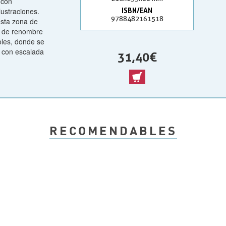
 con
lustraciones.
ISBN/EAN
9788482161518
esta zona de
as de renombre
oles, donde se
s con escalada
31,40 €
RECOMENDABLES