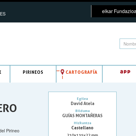
elkar Fundazio
ES
app
K
PIRINEOS
CARTOGRAFÍA
Egilea
David Atela
ERO
Bilduma
GUÍAS MONTAÑERAS
Hizkuntza
Castellano
el Pirineo
210x135x22 mm