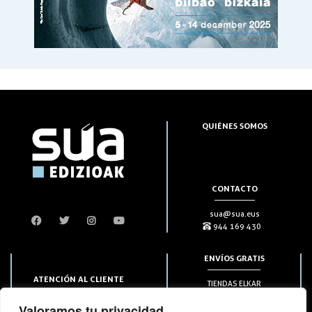
QUIÉNES SOMOS
CONTACTO
sua@sua.eus
944 169 430
ENVÍOS GRATIS
ATENCIÓN AL CLIENTE
TIENDAS ELKAR
Puntos HAPIICK
bezero@sua.eus
Valoramos tu privacidad
A DOMICILIO a partir de 49€