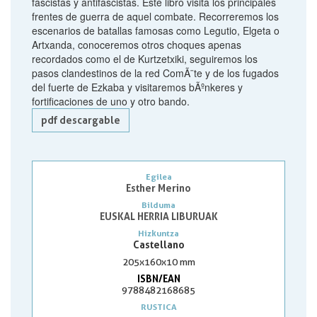
fascistas y antifascistas. Este libro visita los principales
frentes de guerra de aquel combate. Recorreremos los
escenarios de batallas famosas como Legutio, Elgeta o
Artxanda, conoceremos otros choques apenas
recordados como el de Kurtzetxiki, seguiremos los
pasos clandestinos de la red ComÃ¨te y de los fugados
del fuerte de Ezkaba y visitaremos bÃºnkeres y
fortificaciones de uno y otro bando.
pdf descargable
Egilea
Esther Merino
Bilduma
EUSKAL HERRIA LIBURUAK
Hizkuntza
Castellano
205x160x10 mm
ISBN/EAN
9788482168685
RUSTICA