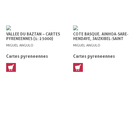
VALLEE DU BAZTAN – CARTES
COTE BASQUE. AINHOA-SARE-
PYRENEENNES (1: 25000)
HENDAYE, JAIZKIBEL-SAINT
SEBASTIAN – CARTES
MIGUEL ANGULO
MIGUEL ANGULO
PYRENEENNES (1: 25000)
Cartes pyreneennes
Cartes pyreneennes