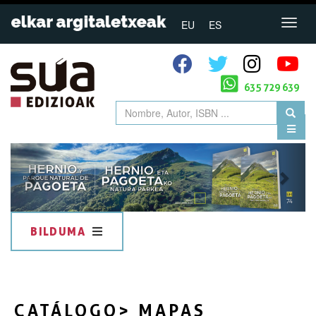
EU
ES
635 729 639
Previous
Next
BILDUMA
CATÁLOGO
> MAPAS