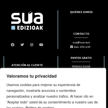
QUIÉNES SOMOS
CONTACTO
sua@sua.eus
944 169 430
ENVÍOS GRATIS
ATENCIÓN AL CLIENTE
TIENDAS ELKAR
Puntos HAPIICK
bezero@sua.eus
Valoramos tu privacidad
A DOMICILIO a partir de 49€
944 169 430
(solo en península)
Usamos cookies para mejorar su experiencia de
navegación, mostrarle anuncios o contenidos
SUSCRIPCIONES
personalizados y analizar nuestro tráfico. Al hacer clic en
“Aceptar todo” usted da su consentimiento a nuestro uso de
las cookies.
Política de cookies