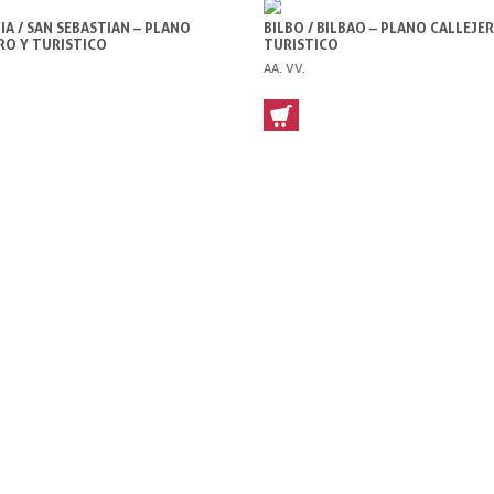
A / SAN SEBASTIAN – PLANO
BILBO / BILBAO – PLANO CALLEJE
RO Y TURISTICO
TURISTICO
AA. VV.