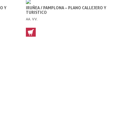
RO Y
IRUÑEA / PAMPLONA – PLANO CALLEJERO Y
TURISTICO
AA. VV.