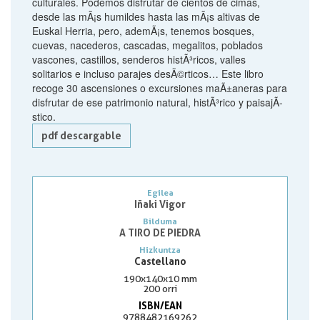
culturales. Podemos disfrutar de cientos de cimas,
desde las mÃ¡s humildes hasta las mÃ¡s altivas de
Euskal Herria, pero, ademÃ¡s, tenemos bosques,
cuevas, nacederos, cascadas, megalitos, poblados
vascones, castillos, senderos histÃ³ricos, valles
solitarios e incluso parajes desÃ©rticos… Este libro
recoge 30 ascensiones o excursiones maÃ±aneras para
disfrutar de ese patrimonio natural, histÃ³rico y paisajÃ­
stico.
pdf descargable
Egilea
Iñaki Vigor
Bilduma
A TIRO DE PIEDRA
Hizkuntza
Castellano
190x140x10 mm
200 orri
ISBN/EAN
9788482169262