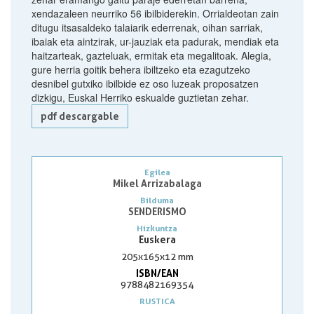
xendazaleen neurriko 56 ibilbiderekin. Orrialdeotan zain
ditugu itsasaldeko talaiarik ederrenak, oihan sarriak,
ibaiak eta aintzirak, ur-jauziak eta padurak, mendiak eta
haitzarteak, gazteluak, ermitak eta megalitoak. Alegia,
gure herria goitik behera ibiltzeko eta ezagutzeko
desnibel gutxiko ibilbide ez oso luzeak proposatzen
dizkigu, Euskal Herriko eskualde guztietan zehar.
pdf descargable
Egilea
Mikel Arrizabalaga
Bilduma
SENDERISMO
Hizkuntza
Euskera
205x165x12 mm
ISBN/EAN
9788482169354
RUSTICA