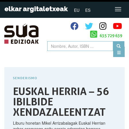
EU
ES
635 729 639
SENDERISMO
EUSKAL HERRIA – 56
IBILBIDE
XENDAZALEENTZAT
Liburu honetan Mikel Arrizabalagak Euskal Herrian
zehar eramango gaitu paraje ederretan barrena,