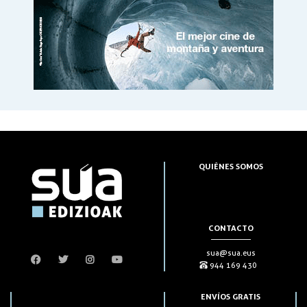
QUIÉNES SOMOS
CONTACTO
sua@sua.eus
944 169 430
ENVÍOS GRATIS