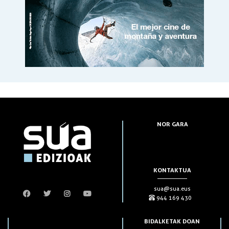
NOR GARA
KONTAKTUA
sua@sua.eus
944 169 430
BIDALKETAK DOAN