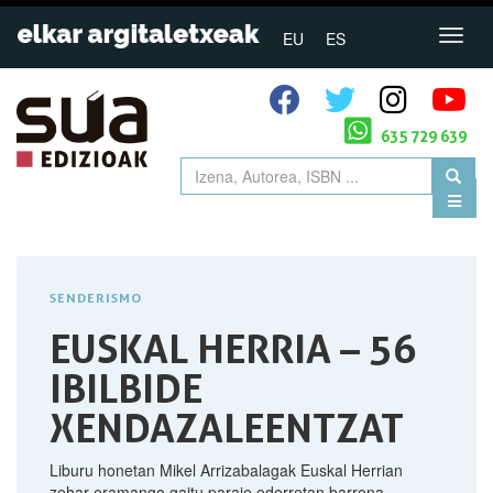
EU
ES
635 729 639
SENDERISMO
EUSKAL HERRIA – 56
IBILBIDE
XENDAZALEENTZAT
Liburu honetan Mikel Arrizabalagak Euskal Herrian
zehar eramango gaitu paraje ederretan barrena,