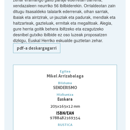
xendazaleen neurriko 56 ibilbiderekin. Orrialdeotan zain
ditugu itsasaldeko talaiarik ederrenak, oihan sarriak,
ibaiak eta aintzirak, ur-jauziak eta padurak, mendiak eta
haitzarteak, gazteluak, ermitak eta megalitoak. Alegia,
gure herria goitik behera ibiltzeko eta ezagutzeko
desnibel gutxiko ibilbide ez oso luzeak proposatzen
dizkigu, Euskal Herriko eskualde guztietan zehar.
pdf-a deskargagarri
Egilea
Mikel Arrizabalaga
Bilduma
SENDERISMO
Hizkuntza
Euskara
205x165x12 mm
ISBN/EAN
9788482169354
RUSTICA