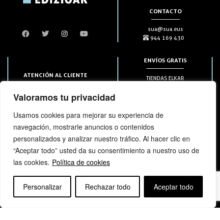
CONTACTO
sua@sua.eus
944 169 430
ENVÍOS GRATIS
ATENCIÓN AL CLIENTE
TIENDAS ELKAR
Puntos HAPIICK
bezero@sua.eus
Valoramos tu privacidad
A DOMICILIO a partir de 49€
944 169 430
(solo en península)
Usamos cookies para mejorar su experiencia de
navegación, mostrarle anuncios o contenidos
SUSCRIPCIONES
personalizados y analizar nuestro tráfico. Al hacer clic en
“Aceptar todo” usted da su consentimiento a nuestro uso de
las cookies.
Política de cookies
Personalizar
Rechazar todo
Aceptar todo
bloga
bloga