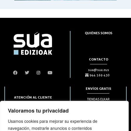
QUIÉNES SOMOS
CONTACTO
sua@sua.eus
944 169 430
ENVÍOS GRATIS
ATENCIÓN AL CLIENTE
TIENDAS ELKAR
Puntos HAPIICK
bezero@sua.eus
Valoramos tu privacidad
A DOMICILIO a partir de 49€
944 169 430
(solo en península)
Usamos cookies para mejorar su experiencia de
navegación, mostrarle anuncios o contenidos
SUSCRIPCIONES