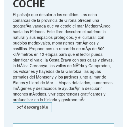
COCHE
El paisaje que despierta los sentidos. Las ocho
comarcas de la provincia de Girona ofrecen una
geografÃ­a variada que va desde el mar MediterrÃ¡neo
hasta los Pirineos. Este libro descubre el patrimonio
natural y sus espacios protegidos, y el cultural, con
pueblos medie-vales, monasterios romÃ¡nicos y
castillos. Proponemos un recorrido de mÃ¡s de 800
kilÃ³metros en 12 etapas para que el lector pueda
planificar el viaje: la Costa Brava con sus calas y playas,
la idÃ­lica Cerdanya, los valles de NÃºria y Camprodon,
los volcanes y hayedos de la Garrotxa, las aguas
termales del Montseny y los jardines junto al mar de
Blanes y Lloret de Mar… Mapas detallados, numerosas
imÃ¡genes y destacados le ayudarÃ¡n a descubrir
rincones inÃ©ditos, vivir experiencias gratificantes y
profundizar en la historia y gastronomÃ­a.
pdf descargable