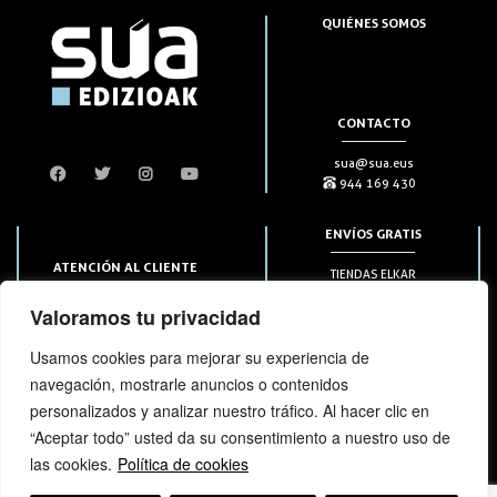
QUIÉNES SOMOS
CONTACTO
sua@sua.eus
944 169 430
ENVÍOS GRATIS
ATENCIÓN AL CLIENTE
TIENDAS ELKAR
Puntos HAPIICK
bezero@sua.eus
Valoramos tu privacidad
A DOMICILIO a partir de 49€
944 169 430
(solo en península)
Usamos cookies para mejorar su experiencia de
navegación, mostrarle anuncios o contenidos
SUSCRIPCIONES
personalizados y analizar nuestro tráfico. Al hacer clic en
“Aceptar todo” usted da su consentimiento a nuestro uso de
las cookies.
Política de cookies