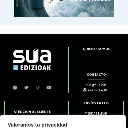
QUIÉNES SOMOS
CONTACTO
sua@sua.eus
944 169 430
ENVÍOS GRATIS
ATENCIÓN AL CLIENTE
TIENDAS ELKAR
Puntos HAPIICK
bezero@sua.eus
Valoramos tu privacidad
A DOMICILIO a partir de 49€
944 169 430