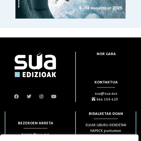
NOR GARA
KONTAKTUA
sua@sua.eus
944 169 430
BIDALKETAK DOAN
BEZEROEN ARRETA
ELKAR LIBURU-DENDETAN
HAPIICK puntuetan
bezero@sua.eus
ETXEAN 49€-tik aurrera
944 169 430