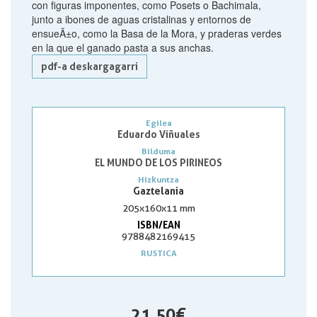
con figuras imponentes, como Posets o Bachimala,
junto a ibones de aguas cristalinas y entornos de
ensueÃ±o, como la Basa de la Mora, y praderas verdes
en la que el ganado pasta a sus anchas.
pdf-a deskargagarri
Egilea
Eduardo Viñuales
Bilduma
EL MUNDO DE LOS PIRINEOS
Hizkuntza
Gaztelania
205x160x11 mm
ISBN/EAN
9788482169415
RUSTICA
21,50 €