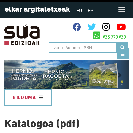
EU
ES
635 729 639
Previous
Next
BILDUMA
Katalogoa (pdf)