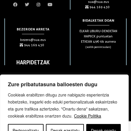
sua@sua.eus
944 169 430
BIDALKETAK DOAN
BEZEROEN ARRETA
ELKAR LIBURU-DENDETAN
HAPIICK puntuetan
bezero@sua.eus
ETXEAN 49€-tik aurrera
944 169 430
(soilik penintsulan)
HARPIDETZAK
Zure pribatutasuna balioesten dugu
Cookieak erabiltzen ditugu zure nabigazio esperientzia
hobetzeko, iragarki edo eduki pertsonalizatuak eskaintzeko
bloga
bloga
eta gure trafikoa aztertzeko. "Onartu dena" sakatzean,
cookieak erabiltzea onartzen duzu.
Cookie Politika
Copyright © elkar Argitaletxeak 2019
Pertsonalizatu
Denak ezeztatu
Denak onartu