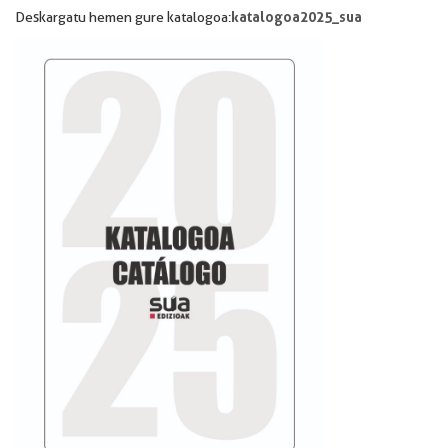
katalogoa2025_sua
Deskargatu hemen gure katalogoa: