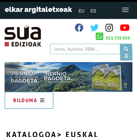
EU
ES
635 729 639
Previous
Next
BILDUMA
KATALOGOA
> EUSKAL