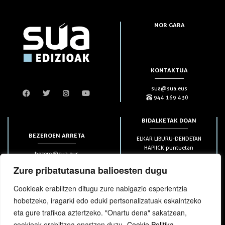
NOR GARA
KONTAKTUA
sua@sua.eus
944 169 430
BIDALKETAK DOAN
BEZEROEN ARRETA
ELKAR LIBURU-DENDETAN
HAPIICK puntuetan
bezero@sua.eus
ETXEAN 49€-tik aurrera
944 169 430
(soilik penintsulan)
Zure pribatutasuna balioesten dugu
Cookieak erabiltzen ditugu zure nabigazio esperientzia
HARPIDETZAK
hobetzeko, iragarki edo eduki pertsonalizatuak eskaintzeko
eta gure trafikoa aztertzeko. "Onartu dena" sakatzean,
cookieak erabiltzea onartzen duzu.
Cookie Politika