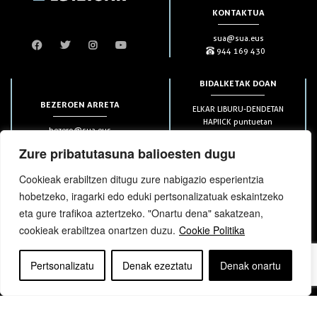
KONTAKTUA
sua@sua.eus
944 169 430
BIDALKETAK DOAN
BEZEROEN ARRETA
ELKAR LIBURU-DENDETAN
HAPIICK puntuetan
bezero@sua.eus
ETXEAN 49€-tik aurrera
944 169 430
(soilik penintsulan)
Zure pribatutasuna balioesten dugu
Cookieak erabiltzen ditugu zure nabigazio esperientzia
HARPIDETZAK
hobetzeko, iragarki edo eduki pertsonalizatuak eskaintzeko
eta gure trafikoa aztertzeko. "Onartu dena" sakatzean,
cookieak erabiltzea onartzen duzu.
Cookie Politika
Pertsonalizatu
Denak ezeztatu
Denak onartu
bloga
bloga