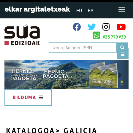
EU
ES
635 729 639
Previous
Next
BILDUMA
KATALOGOA
> GALICIA