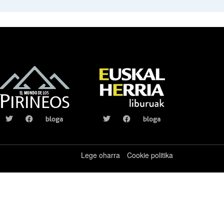
bloga
bloga
Lege oharra
Cookie politika