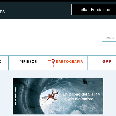
elkar Fundazioa
ES
app
K
PIRINEOS
KARTOGRAFIA