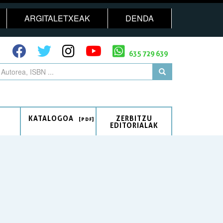
ARGITALETXEAK
DENDA
635 729 639
KATALOGOA
ZERBITZU
EDITORIALAK