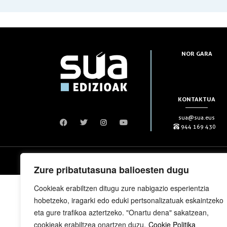
NOR GARA
KONTAKTUA
sua@sua.eus
944 169 430
Copyright © elkar Argitaletxeak 2019
Zure pribatutasuna balioesten dugu
Cookieak erabiltzen ditugu zure nabigazio esperientzia
hobetzeko, iragarki edo eduki pertsonalizatuak eskaintzeko
eta gure trafikoa aztertzeko. "Onartu dena" sakatzean,
cookieak erabiltzea onartzen duzu.
Cookie Politika