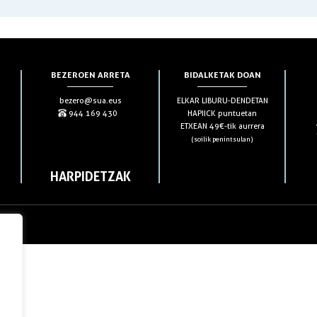
BEZEROEN ARRETA
BIDALKETAK DOAN
bezero@sua.eus
ELKAR LIBURU-DENDETAN
944 169 430
HAPIICK puntuetan
ETXEAN 49€-tik aurrera
(soilik penintsulan)
HARPIDETZAK