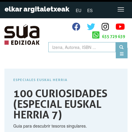
EU
ES
635 729 639
ESPECIALES EUSKAL HERRIA
100 CURIOSIDADES
(ESPECIAL EUSKAL
HERRIA 7)
Guia para descubrir tesoros singulares.