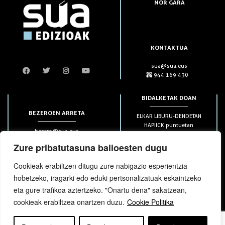
NOR GARA
KONTAKTUA
sua@sua.eus
944 169 430
BIDALKETAK DOAN
BEZEROEN ARRETA
ELKAR LIBURU-DENDETAN
HAPIICK puntuetan
bezero@sua.eus
ETXEAN 49€-tik aurrera
944 169 430
(soilik penintsulan)
Zure pribatutasuna balioesten dugu
Cookieak erabiltzen ditugu zure nabigazio esperientzia
HARPIDETZAK
hobetzeko, iragarki edo eduki pertsonalizatuak eskaintzeko
eta gure trafikoa aztertzeko. "Onartu dena" sakatzean,
cookieak erabiltzea onartzen duzu.
Cookie Politika