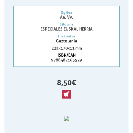
Egilea
Aa. Vv.
Bilduma
ESPECIALES EUSKAL HERRIA
Hizkuntza
Gaztelania
225x170x11 mm
ISBN/EAN
9788482163529
8,50 €