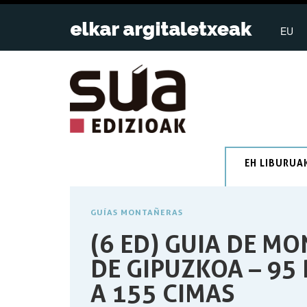
EU
EH LIBURUA
GUÍAS MONTAÑERAS
(6 ED) GUIA DE MO
DE GIPUZKOA – 95
A 155 CIMAS