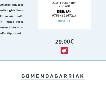
210x135x13 mm
 Alcalde Olivares
288 orri
ndien gidaliburu
ISBN/EAN
9788482167213
iko mamiari eutsi
RUSTICA
or, Txusma Perez
ontor bildu ditu.
ogoko Gipuzkoako
29,00 €
GOMENDAGARRIAK