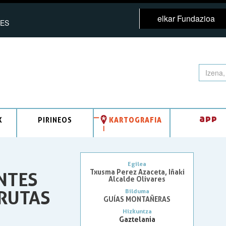
elkar Fundazioa
ES
app
K
PIRINEOS
KARTOGRAFIA
Egilea
Txusma Perez Azaceta, Iñaki
NTES
Alcalde Olivares
 RUTAS
Bilduma
GUÍAS MONTAÑERAS
Hizkuntza
Gaztelania