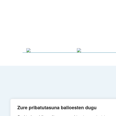
Zure pribatutasuna balioesten dugu