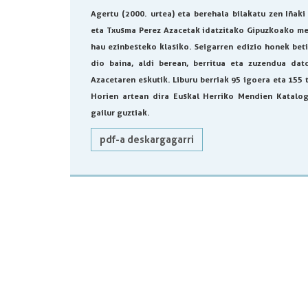
Agertu (2000. urtea) eta berehala bilakatu zen Iñaki
eta Txusma Perez Azacetak idatzitako Gipuzkoako me
hau ezinbesteko klasiko. Seigarren edizio honek bet
dio baina, aldi berean, berritua eta zuzendua dat
Azacetaren eskutik. Liburu berriak 95 igoera eta 155 t
Horien artean dira Euskal Herriko Mendien Katal
gailur guztiak.
pdf-a deskargagarri