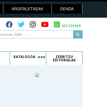
ARGITALETXEAK
DENDA
635 729 639
KATALOGOA
ZERBITZU
EDITORIALAK