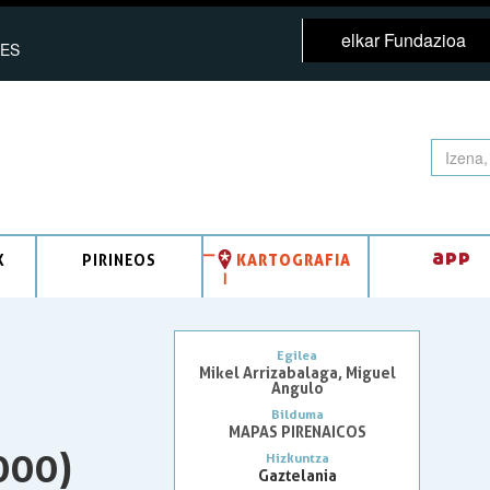
elkar Fundazioa
ES
app
K
PIRINEOS
KARTOGRAFIA
Egilea
Mikel Arrizabalaga, Miguel
Angulo
Bilduma
MAPAS PIRENAICOS
000)
Hizkuntza
Gaztelania