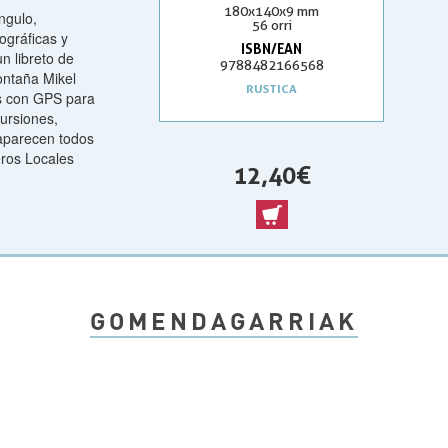
180x140x9 mm
ngulo,
56 orri
ográficas y
ISBN/EAN
 libreto de
9788482166568
ontaña Mikel
RUSTICA
os con GPS para
ursiones,
 aparecen todos
ros Locales
12,40 €
GOMENDAGARRIAK