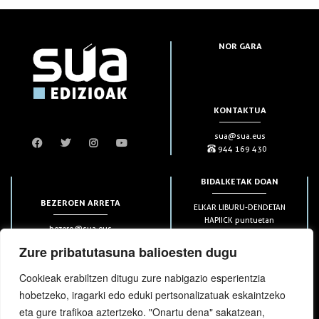
NOR GARA
KONTAKTUA
sua@sua.eus
944 169 430
BIDALKETAK DOAN
BEZEROEN ARRETA
ELKAR LIBURU-DENDETAN
HAPIICK puntuetan
bezero@sua.eus
ETXEAN 49€-tik aurrera
944 169 430
(soilik penintsulan)
Zure pribatutasuna balioesten dugu
Cookieak erabiltzen ditugu zure nabigazio esperientzia
HARPIDETZAK
hobetzeko, iragarki edo eduki pertsonalizatuak eskaintzeko
eta gure trafikoa aztertzeko. "Onartu dena" sakatzean,