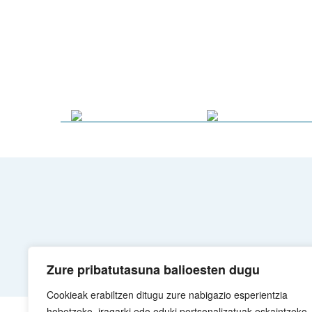
Zure pribatutasuna balioesten dugu
Cookieak erabiltzen ditugu zure nabigazio esperientzia
hobetzeko, iragarki edo eduki pertsonalizatuak eskaintzeko