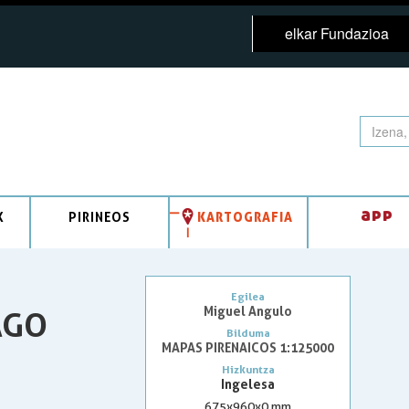
elkar Fundazioa
app
K
PIRINEOS
KARTOGRAFIA
Egilea
Miguel Angulo
AGO
Bilduma
MAPAS PIRENAICOS 1:125000
Hizkuntza
Ingelesa
675x960x0 mm