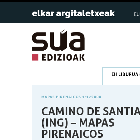
EU
EH LIBURUA
MAPAS PIRENAICOS 1:125000
CAMINO DE SANTI
(ING) – MAPAS
PIRENAICOS