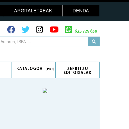
ARGITALETXEAK
DENDA
635 729 639
KATALOGOA
ZERBITZU
EDITORIALAK