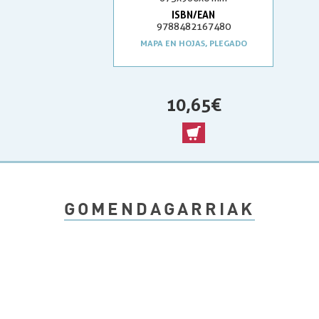
ISBN/EAN
9788482167480
MAPA EN HOJAS, PLEGADO
10,65 €
GOMENDAGARRIAK