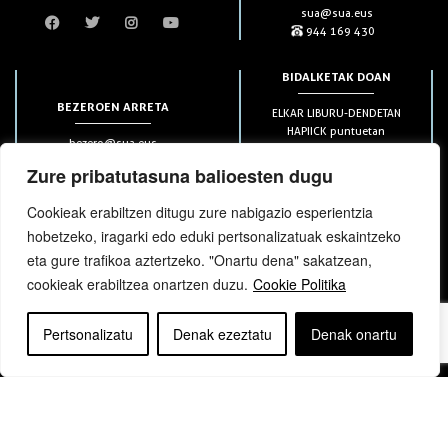
sua@sua.eus
944 169 430
BIDALKETAK DOAN
BEZEROEN ARRETA
ELKAR LIBURU-DENDETAN
HAPIICK puntuetan
bezero@sua.eus
ETXEAN 49€-tik aurrera
944 169 430
(soilik penintsulan)
Zure pribatutasuna balioesten dugu
Cookieak erabiltzen ditugu zure nabigazio esperientzia
HARPIDETZAK
hobetzeko, iragarki edo eduki pertsonalizatuak eskaintzeko
eta gure trafikoa aztertzeko. "Onartu dena" sakatzean,
cookieak erabiltzea onartzen duzu.
Cookie Politika
Pertsonalizatu
Denak ezeztatu
Denak onartu
bloga
bloga
Copyright © elkar Argitaletxeak 2019