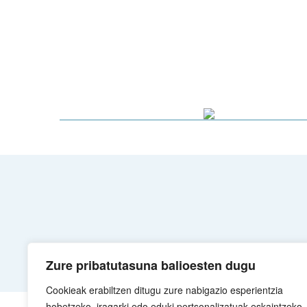
Zure pribatutasuna balioesten dugu
Cookieak erabiltzen ditugu zure nabigazio esperientzia
hobetzeko, iragarki edo eduki pertsonalizatuak eskaintzeko