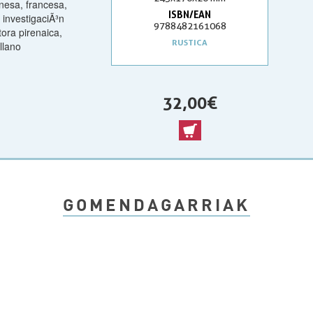
nesa, francesa,
ISBN/EAN
e investigaciÃ³n
9788482161068
ora pirenaica,
RUSTICA
llano
32,00 €
GOMENDAGARRIAK