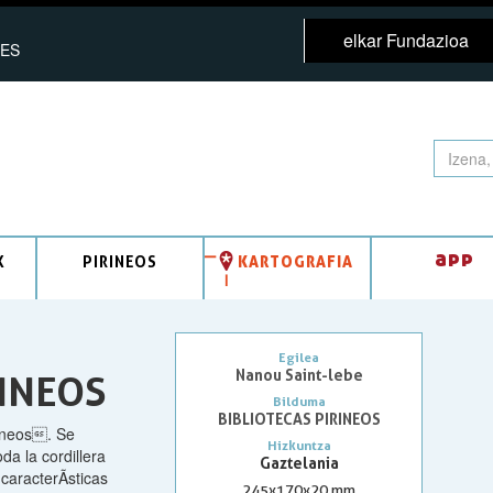
elkar Fundazioa
ES
app
K
PIRINEOS
KARTOGRAFIA
Egilea
Nanou Saint-lebe
RINEOS
Bilduma
BIBLIOTECAS PIRINEOS
rineos. Se
Hizkuntza
a la cordillera
Gaztelania
caracterÃ­sticas
245x170x20 mm