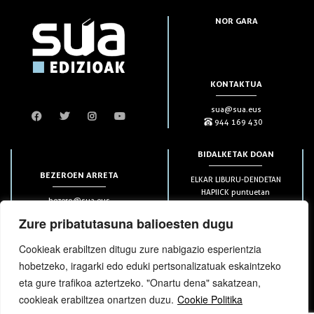
NOR GARA
KONTAKTUA
sua@sua.eus
944 169 430
BIDALKETAK DOAN
BEZEROEN ARRETA
ELKAR LIBURU-DENDETAN
HAPIICK puntuetan
bezero@sua.eus
ETXEAN 49€-tik aurrera
944 169 430
(soilik penintsulan)
Zure pribatutasuna balioesten dugu
Cookieak erabiltzen ditugu zure nabigazio esperientzia
HARPIDETZAK
hobetzeko, iragarki edo eduki pertsonalizatuak eskaintzeko
eta gure trafikoa aztertzeko. "Onartu dena" sakatzean,
cookieak erabiltzea onartzen duzu.
Cookie Politika