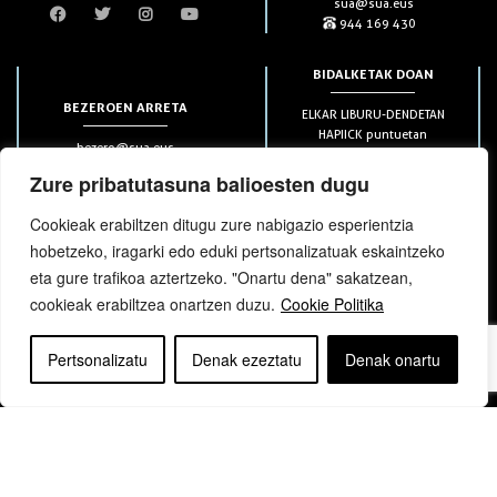
sua@sua.eus
944 169 430
BIDALKETAK DOAN
BEZEROEN ARRETA
ELKAR LIBURU-DENDETAN
HAPIICK puntuetan
bezero@sua.eus
ETXEAN 49€-tik aurrera
944 169 430
(soilik penintsulan)
Zure pribatutasuna balioesten dugu
Cookieak erabiltzen ditugu zure nabigazio esperientzia
HARPIDETZAK
hobetzeko, iragarki edo eduki pertsonalizatuak eskaintzeko
eta gure trafikoa aztertzeko. "Onartu dena" sakatzean,
cookieak erabiltzea onartzen duzu.
Cookie Politika
Pertsonalizatu
Denak ezeztatu
Denak onartu
bloga
bloga
Copyright © elkar Argitaletxeak 2019