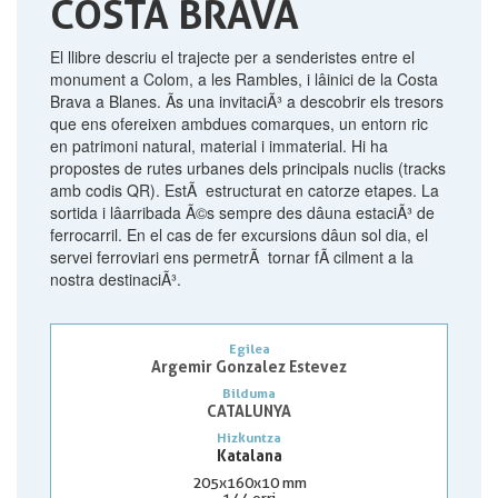
COSTA BRAVA
El llibre descriu el trajecte per a senderistes entre el
monument a Colom, a les Rambles, i lâinici de la Costa
Brava a Blanes. Ãs una invitaciÃ³ a descobrir els tresors
que ens ofereixen ambdues comarques, un entorn ric
en patrimoni natural, material i immaterial. Hi ha
propostes de rutes urbanes dels principals nuclis (tracks
amb codis QR). EstÃ estructurat en catorze etapes. La
sortida i lâarribada Ã©s sempre des dâuna estaciÃ³ de
ferrocarril. En el cas de fer excursions dâun sol dia, el
servei ferroviari ens permetrÃ tornar fÃ cilment a la
nostra destinaciÃ³.
Egilea
Argemir Gonzalez Estevez
Bilduma
CATALUNYA
Hizkuntza
Katalana
205x160x10 mm