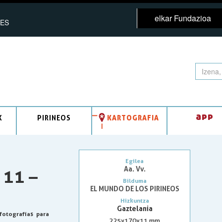
elkar Fundazioa
ES
app
K
PIRINEOS
KARTOGRAFIA
Egilea
Aa. Vv.
 11 –
Bilduma
EL MUNDO DE LOS PIRINEOS
Hizkuntza
Gaztelania
 fotografías para
225x170x11 mm