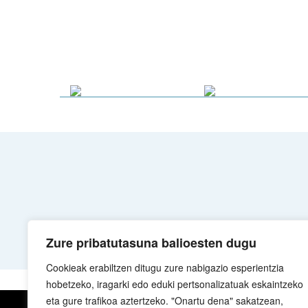
Zure pribatutasuna balioesten dugu
Cookieak erabiltzen ditugu zure nabigazio esperientzia
hobetzeko, iragarki edo eduki pertsonalizatuak eskaintzeko
eta gure trafikoa aztertzeko. "Onartu dena" sakatzean,