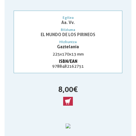
Egilea
Aa. Vv.
Bilduma
EL MUNDO DE LOS PIRINEOS
Hizkuntza
Gaztelania
225x170x13 mm
ISBN/EAN
9788482162751
8,00 €