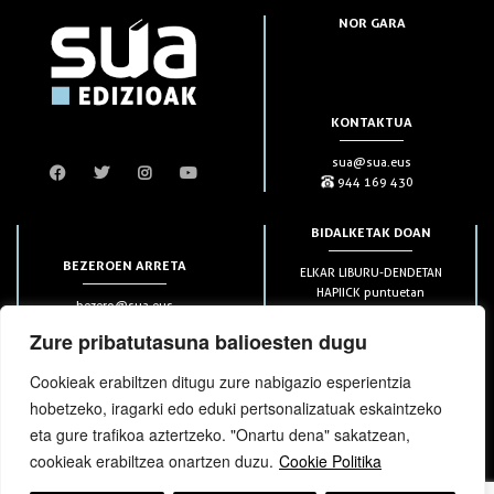
NOR GARA
KONTAKTUA
sua@sua.eus
944 169 430
BIDALKETAK DOAN
BEZEROEN ARRETA
ELKAR LIBURU-DENDETAN
HAPIICK puntuetan
bezero@sua.eus
ETXEAN 49€-tik aurrera
944 169 430
(soilik penintsulan)
Zure pribatutasuna balioesten dugu
Cookieak erabiltzen ditugu zure nabigazio esperientzia
HARPIDETZAK
hobetzeko, iragarki edo eduki pertsonalizatuak eskaintzeko
eta gure trafikoa aztertzeko. "Onartu dena" sakatzean,
cookieak erabiltzea onartzen duzu.
Cookie Politika