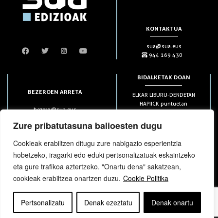
KONTAKTUA
sua@sua.eus
944 169 430
BIDALKETAK DOAN
BEZEROEN ARRETA
ELKAR LIBURU-DENDETAN
HAPIICK puntuetan
bezero@sua.eus
ETXEAN 49€-tik aurrera
944 169 430
(soilik penintsulan)
Zure pribatutasuna balioesten dugu
Cookieak erabiltzen ditugu zure nabigazio esperientzia
HARPIDETZAK
hobetzeko, iragarki edo eduki pertsonalizatuak eskaintzeko
eta gure trafikoa aztertzeko. "Onartu dena" sakatzean,
cookieak erabiltzea onartzen duzu.
Cookie Politika
Pertsonalizatu
Denak ezeztatu
Denak onartu