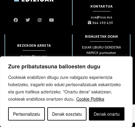
KONTAKTUA
sua@sua.eus
944 169 430
BIDALKETAK DOAN
BEZEROEN ARRETA
ELKAR LIBURU-DENDETAN
HAPIICK puntuetan
bezero@sua.eus
ETXEAN 49€-tik aurrera
944 169 430
(soilik penintsulan)
Zure pribatutasuna balioesten dugu
Cookieak erabiltzen ditugu zure nabigazio esperientzia
HARPIDETZAK
hobetzeko, iragarki edo eduki pertsonalizatuak eskaintzeko
eta gure trafikoa aztertzeko. "Onartu dena" sakatzean,
cookieak erabiltzea onartzen duzu.
Cookie Politika
Pertsonalizatu
Denak ezeztatu
Denak onartu
bloga
bloga