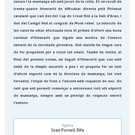
natura i la muntanya als més joves de la colla. És un recull de
trenta-quatre itineraris de dificultat diversa pels Pirineus
catalans que van des del Cap de Creus fins a la Vall d'Aran, i
des del Canigó fins al congost de Mont-rebei. La selecció de
les rutes ha estat efectuada sota el prisma d'oferir una bona
varietat d'itineraris que siguin una mostra de l'entorn
natural de la serralada pirenaica. Així mateix he tingut cura
de fer propostes per a totes les edats. També he inclòs, al
final del present volum, un seguit d'itineraris que van més
enllà de la simple excursió a peu i es proposa fer un tast
d'altres esports com és la bicicleta de muntanya, les vies
ferrades, l'esquí de fons o l'ascens amb raquetes de neu. Un
tast que ens permeti començar a entreveure tots els esports
de muntanya, sempre amb un principi de respecte envers
l'entorn.
Egilea
Joan Portell Rifa