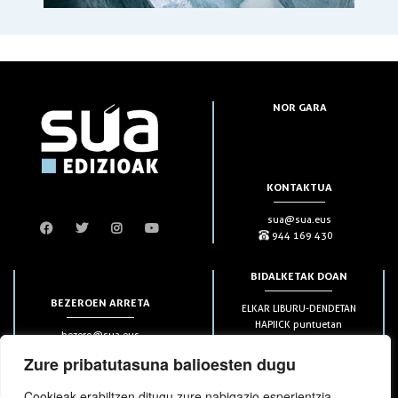
NOR GARA
KONTAKTUA
sua@sua.eus
944 169 430
BIDALKETAK DOAN
BEZEROEN ARRETA
ELKAR LIBURU-DENDETAN
HAPIICK puntuetan
bezero@sua.eus
ETXEAN 49€-tik aurrera
944 169 430
(soilik penintsulan)
Zure pribatutasuna balioesten dugu
Cookieak erabiltzen ditugu zure nabigazio esperientzia