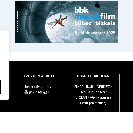
BEZEROEN ARRETA
BIDALKETAK DOAN
bezero@sua.eus
ELKAR LIBURU-DENDETAN
944 169 430
HAPIICK puntuetan
ETXEAN 49€-tik aurrera
(soilik penintsulan)
HARPIDETZAK