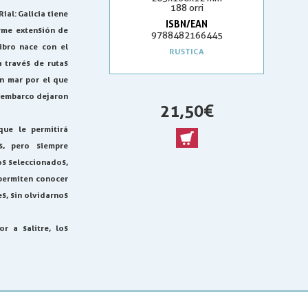
188 orri
Rial:
Galicia tiene
ISBN/EAN
rme extensión de
9788482166445
libro nace con el
RUSTICA
 través de rutas
n mar por el que
esembarco dejaron
21,50 €
que le permitirá
s, pero siempre
os seleccionados,
permiten conocer
es, sin olvidarnos
r a salitre, los