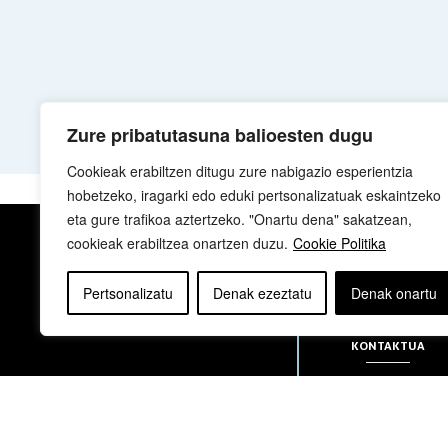
Zure pribatutasuna balioesten dugu
Cookieak erabiltzen ditugu zure nabigazio esperientzia
hobetzeko, iragarki edo eduki pertsonalizatuak eskaintzeko
eta gure trafikoa aztertzeko. "Onartu dena" sakatzean,
cookieak erabiltzea onartzen duzu.
Cookie Politika
NOR GARA
Pertsonalizatu
Denak ezeztatu
Denak onartu
KONTAKTUA
sua@sua.eus
944 169 430