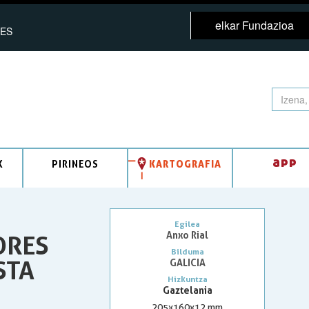
elkar Fundazioa
ES
app
K
PIRINEOS
KARTOGRAFIA
Egilea
Anxo Rial
ORES
Bilduma
STA
GALICIA
Hizkuntza
Gaztelania
205x160x12 mm