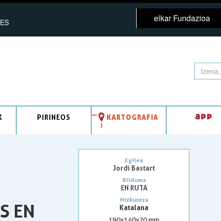
elkar Fundazioa
ES
app
K
PIRINEOS
KARTOGRAFIA
Egilea
Jordi Bastart
Bilduma
EN RUTA
Hizkuntza
S EN
Katalana
190x140x20 mm