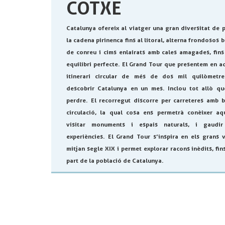
COTXE
Catalunya ofereix al viatger una gran diversitat de 
la cadena pirinenca fins al litoral, alterna frondosos
de conreu i cims enlairats amb cales amagades, fins
equilibri perfecte. El Grand Tour que presentem en a
itinerari circular de més de dos mil quilòmetre
descobrir Catalunya en un mes. Inclou tot allò 
perdre. El recorregut discorre per carreteres amb b
circulació, la qual cosa ens permetrà conèixer aq
visitar monuments i espais naturals, i gaudi
experiències. El Grand Tour s’inspira en els grans v
mitjan segle XIX i permet explorar racons inèdits, fin
part de la població de Catalunya.