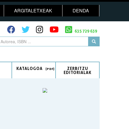
ARGITALETXEAK
DENDA
635 729 639
KATALOGOA
ZERBITZU
EDITORIALAK