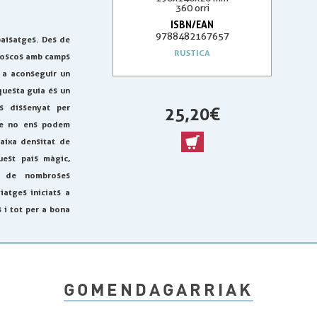
360 orri
ISBN/EAN
9788482167657
paisatges. Des de
RUSTICA
 boscos amb camps
 a aconseguir un
questa guia és un
s dissenyat per
25,20 €
que no ens podem
aixa densitat de
uest país màgic,
r de nombroses
iatges iniciats a
s i tot per a bona
GOMENDAGARRIAK