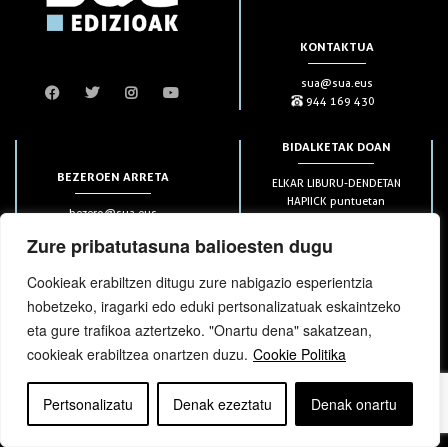
KONTAKTUA
sua@sua.eus
944 169 430
BIDALKETAK DOAN
BEZEROEN ARRETA
ELKAR LIBURU-DENDETAN
HAPIICK puntuetan
bezero@sua.eus
ETXEAN 49€-tik aurrera
944 169 430
(soilik penintsulan)
Zure pribatutasuna balioesten dugu
Cookieak erabiltzen ditugu zure nabigazio esperientzia
HARPIDETZAK
hobetzeko, iragarki edo eduki pertsonalizatuak eskaintzeko
eta gure trafikoa aztertzeko. "Onartu dena" sakatzean,
cookieak erabiltzea onartzen duzu.
Cookie Politika
Pertsonalizatu
Denak ezeztatu
Denak onartu
bloga
bloga