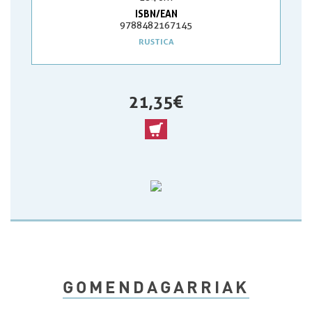
ISBN/EAN
9788482167145
RUSTICA
21,35 €
GOMENDAGARRIAK