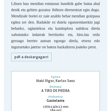
Liburu hau mendian estutasun handirik gabe baina ahal
denik eta gehien gozatuz ibiltzen direnentzat egin dugu.
Mendizale horiei ez zaie azaldu behar mendian goizpasa
egitea zer den. Badakite ez dutela egunsentiarekin jagi
beharko, ogitartekoa eta kantinplora nahikoa direla
xahututako indarrak berritzeko eta, hiru-lau ordu
geroago berriro autoan egongo direla, etxera edo
inguruetako jatetxe on batera bazkaltzera joateko prest.
pdf-a deskargagarri
Egilea
Iñaki Vigor, Karlos Sanz
Bilduma
A TIRO DE PIEDRA
Hizkuntza
Gaztelania
190x140x13 mm
184 orri