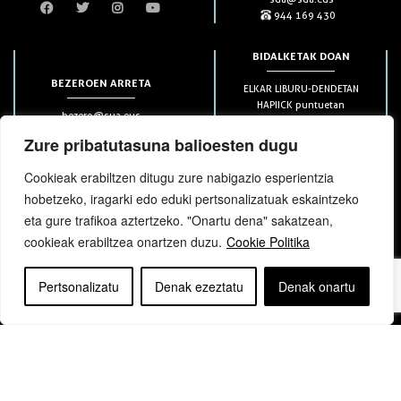
944 169 430
BIDALKETAK DOAN
BEZEROEN ARRETA
ELKAR LIBURU-DENDETAN
HAPIICK puntuetan
bezero@sua.eus
ETXEAN 49€-tik aurrera
944 169 430
(soilik penintsulan)
Zure pribatutasuna balioesten dugu
Cookieak erabiltzen ditugu zure nabigazio esperientzia
HARPIDETZAK
hobetzeko, iragarki edo eduki pertsonalizatuak eskaintzeko
eta gure trafikoa aztertzeko. "Onartu dena" sakatzean,
cookieak erabiltzea onartzen duzu.
Cookie Politika
Pertsonalizatu
Denak ezeztatu
Denak onartu
bloga
bloga
Copyright © elkar Argitaletxeak 2019
Lege oharra
Cookie politika