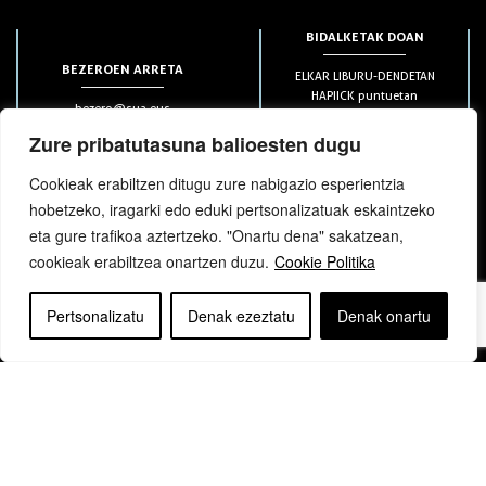
BIDALKETAK DOAN
BEZEROEN ARRETA
ELKAR LIBURU-DENDETAN
HAPIICK puntuetan
bezero@sua.eus
ETXEAN 49€-tik aurrera
944 169 430
(soilik penintsulan)
Zure pribatutasuna balioesten dugu
Cookieak erabiltzen ditugu zure nabigazio esperientzia
HARPIDETZAK
hobetzeko, iragarki edo eduki pertsonalizatuak eskaintzeko
eta gure trafikoa aztertzeko. "Onartu dena" sakatzean,
cookieak erabiltzea onartzen duzu.
Cookie Politika
Pertsonalizatu
Denak ezeztatu
Denak onartu
bloga
bloga
Copyright © elkar Argitaletxeak 2019
Lege oharra
Cookie politika