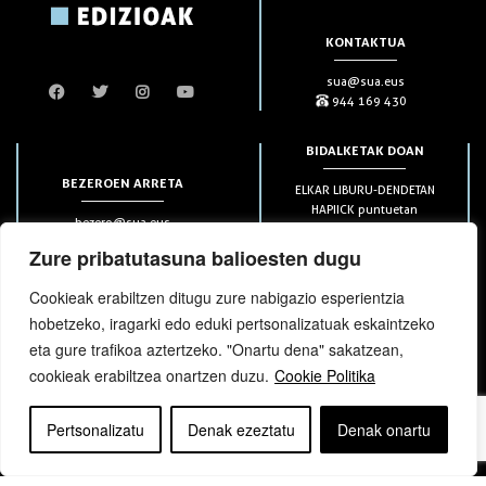
KONTAKTUA
sua@sua.eus
944 169 430
BIDALKETAK DOAN
BEZEROEN ARRETA
ELKAR LIBURU-DENDETAN
HAPIICK puntuetan
bezero@sua.eus
ETXEAN 49€-tik aurrera
944 169 430
(soilik penintsulan)
Zure pribatutasuna balioesten dugu
Cookieak erabiltzen ditugu zure nabigazio esperientzia
HARPIDETZAK
hobetzeko, iragarki edo eduki pertsonalizatuak eskaintzeko
eta gure trafikoa aztertzeko. "Onartu dena" sakatzean,
cookieak erabiltzea onartzen duzu.
Cookie Politika
Pertsonalizatu
Denak ezeztatu
Denak onartu
bloga
bloga