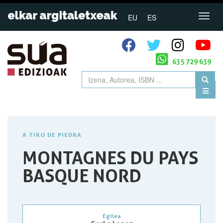
EU
ES
635 729 639
A TIRO DE PIEDRA
MONTAGNES DU PAYS
BASQUE NORD
Egilea