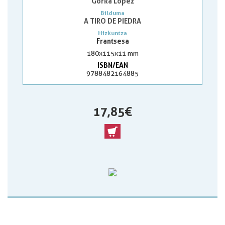
Gorka Lopez
Bilduma
A TIRO DE PIEDRA
Hizkuntza
Frantsesa
180x115x11 mm
ISBN/EAN
9788482164885
17,85 €