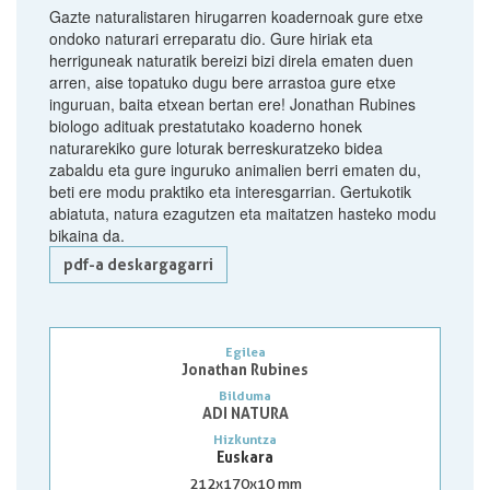
Gazte naturalistaren hirugarren koadernoak gure etxe
ondoko naturari erreparatu dio. Gure hiriak eta
herriguneak naturatik bereizi bizi direla ematen duen
arren, aise topatuko dugu bere arrastoa gure etxe
inguruan, baita etxean bertan ere! Jonathan Rubines
biologo adituak prestatutako koaderno honek
naturarekiko gure loturak berreskuratzeko bidea
zabaldu eta gure inguruko animalien berri ematen du,
beti ere modu praktiko eta interesgarrian. Gertukotik
abiatuta, natura ezagutzen eta maitatzen hasteko modu
bikaina da.
pdf-a deskargagarri
Egilea
Jonathan Rubines
Bilduma
ADI NATURA
Hizkuntza
Euskara
212x170x10 mm