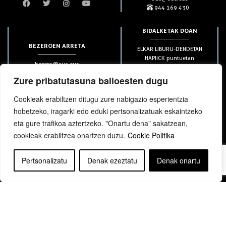
944 169 430
BIDALKETAK DOAN
BEZEROEN ARRETA
ELKAR LIBURU-DENDETAN
HAPIICK puntuetan
bezero@sua.eus
ETXEAN 49€-tik aurrera
944 169 430
(soilik penintsulan)
Zure pribatutasuna balioesten dugu
Cookieak erabiltzen ditugu zure nabigazio esperientzia
HARPIDETZAK
hobetzeko, iragarki edo eduki pertsonalizatuak eskaintzeko
eta gure trafikoa aztertzeko. "Onartu dena" sakatzean,
cookieak erabiltzea onartzen duzu.
Cookie Politika
Pertsonalizatu
Denak ezeztatu
Denak onartu
bloga
bloga
Copyright © elkar Argitaletxeak 2019
Lege oharra
Cookie politika