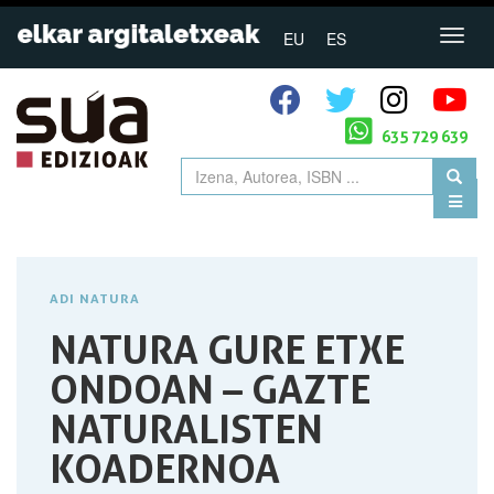
EU
ES
635 729 639
ADI NATURA
NATURA GURE ETXE
ONDOAN – GAZTE
NATURALISTEN
KOADERNOA