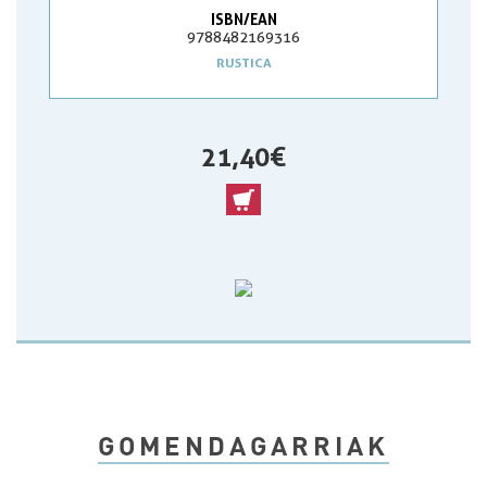
ISBN/EAN
9788482169316
RUSTICA
21,40 €
GOMENDAGARRIAK