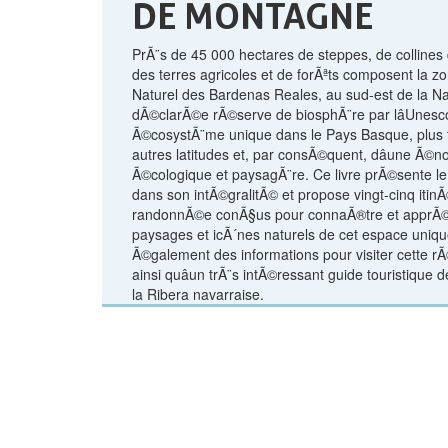
DE MONTAGNE
PrÃ¨s de 45 000 hectares de steppes, de collin
des terres agricoles et de forÃªts composent la z
Naturel des Bardenas Reales, au sud-est de la Na
dÃ©clarÃ©e rÃ©serve de biosphÃ¨re par lâUnesco.
Ã©cosystÃ¨me unique dans le Pays Basque, plus 
autres latitudes et, par consÃ©quent, dâune Ã©n
Ã©cologique et paysagÃ¨re. Ce livre prÃ©sente le
dans son intÃ©gralitÃ© et propose vingt-cinq itin
randonnÃ©e conÃ§us pour connaÃ®tre et apprÃ©c
paysages et icÃ´nes naturels de cet espace uniqu
Ã©galement des informations pour visiter cette r
ainsi quâun trÃ¨s intÃ©ressant guide touristique 
la Ribera navarraise.