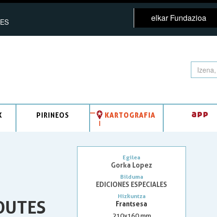
elkar Fundazioa
ES
app
K
PIRINEOS
KARTOGRAFIA
Egilea
Gorka Lopez
Bilduma
EDICIONES ESPECIALES
Hizkuntza
OUTES
Frantsesa
210x160 mm