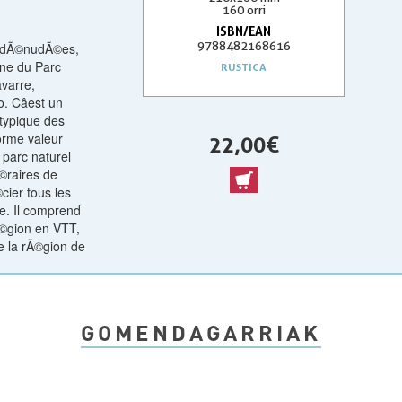
160 orri
ISBN/EAN
9788482168616
es dÃ©nudÃ©es,
one du Parc
RUSTICA
varre,
 Câest un
typique des
orme valeur
22,00 €
 parc naturel
Ã©raires de
ier tous les
e. Il comprend
Ã©gion en VTT,
de la rÃ©gion de
GOMENDAGARRIAK