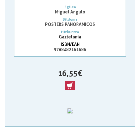
Egilea
Miguel Angulo
Bilduma
POSTERS PANORAMICOS
Hizkuntza
Gaztelania
ISBN/EAN
9788482161686
16,55 €