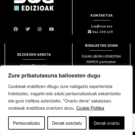
KONTAKTUA
sua@sua.eus
944 169 430
BIDALKETAK DOAN
BEZEROEN ARRETA
ELKAR LIBURU-DENDETAN
HAPIICK puntuetan
bezero@sua.eus
ETXEAN 49€-tik aurrera
944 169 430
(soilik penintsulan)
Zure pribatutasuna balioesten dugu
Cookieak erabiltzen ditugu zure nabigazio esperientzia
HARPIDETZAK
hobetzeko, iragarki edo eduki pertsonalizatuak eskaintzeko
eta gure trafikoa aztertzeko. "Onartu dena" sakatzean,
cookieak erabiltzea onartzen duzu.
Cookie Politika
Pertsonalizatu
Denak ezeztatu
Denak onartu
bloga
bloga